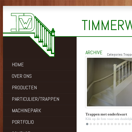
TIMMERW
ARCHIVE
Categories Trap
HOME
OVER ONS
PRODUCTEN
PARTICULIER/TRAPPEN
MACHINEPARK
Trappen met onderkwart
Klik op de foto voor een duidelij
PORTFOLIO
weergave.