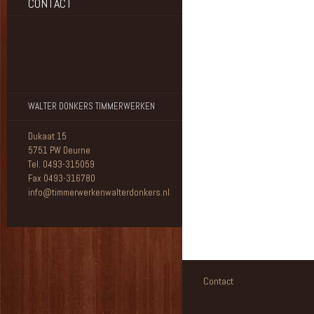
CONTACT
WALTER DONKERS TIMMERWERKEN
Dukaat 15
5751 PW Deurne
Tel. 0493-315059
Fax 0493-316780
info@timmerwerkenwalterdonkers.nl
Contact